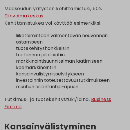
Maaseudun yritysten kehittämistuki, 50%
Elinvoimakeskus
Kehittämistukea voi käyttää esimerkiksi
liiketoimintaan valmentavan neuvonnan
ostamiseen
tuotekehityshankkeisiin
tuotannon pilotointiin
markkinointisuunnitelman laatimiseen
koemarkkinointiin
kansainvälistymisselvitykseen
investoinnin toteutettavuustutkimukseen
muuhun asiantuntija-apuun.
Tutkimus- ja tuotekehitystuki/laina,
Business
Finland
Kansainvälistyminen