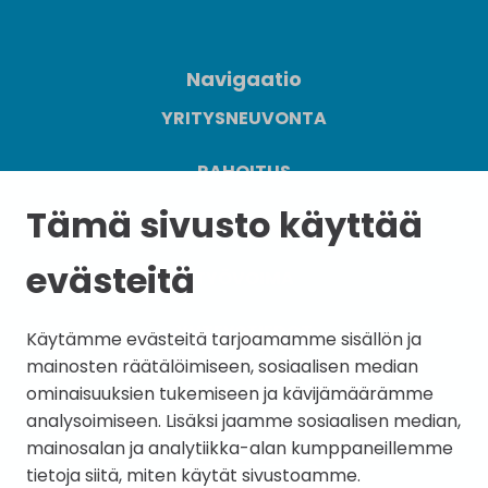
Navigaatio
YRITYSNEUVONTA
RAHOITUS
Tämä sivusto käyttää
SIJOITU JANAKKALAAN
evästeitä
TYÖVOIMA
YHTEYSTIEDOT
Käytämme evästeitä tarjoamamme sisällön ja
mainosten räätälöimiseen, sosiaalisen median
ominaisuuksien tukemiseen ja kävijämäärämme
analysoimiseen. Lisäksi jaamme sosiaalisen median,
mainosalan ja analytiikka-alan kumppaneillemme
tietoja siitä, miten käytät sivustoamme.
Tilaa uutiskirje