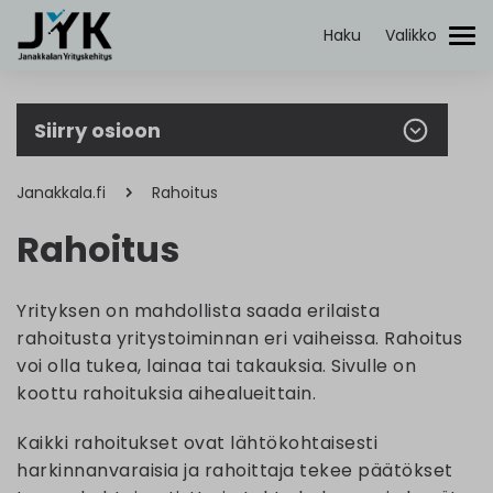
Janakkalan
Yrityskehitys
Haku
Valikko
Etsi:
Siirry osioon
Janakkala.fi
Rahoitus
Rahoitus
Yrityksen on mahdollista saada erilaista
rahoitusta yritystoiminnan eri vaiheissa. Rahoitus
voi olla tukea, lainaa tai takauksia. Sivulle on
koottu rahoituksia aihealueittain.
Kaikki rahoitukset ovat lähtökohtaisesti
harkinnanvaraisia ja rahoittaja tekee päätökset