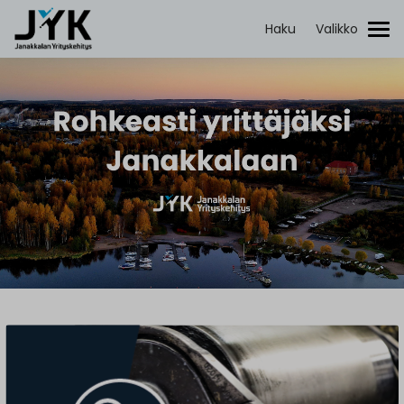
Janakkalan
Yrityskehitys
Haku
Valikko
Etsi: