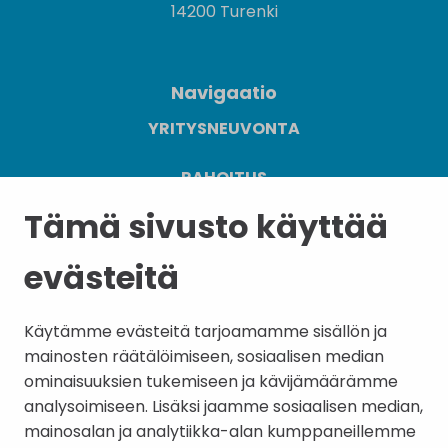
14200 Turenki
Navigaatio
YRITYSNEUVONTA
RAHOITUS
Tämä sivusto käyttää
SIJOITU JANAKKALAAN
evästeitä
TYÖVOIMA
YHTEYSTIEDOT
Käytämme evästeitä tarjoamamme sisällön ja
mainosten räätälöimiseen, sosiaalisen median
ominaisuuksien tukemiseen ja kävijämäärämme
analysoimiseen. Lisäksi jaamme sosiaalisen median,
mainosalan ja analytiikka-alan kumppaneillemme