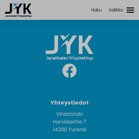
Janakkalan
Yrityskehitys
Haku
Valikko
Etsi:
Yhteystiedot
Virastotalo
Harvialantie 7
14200 Turenki