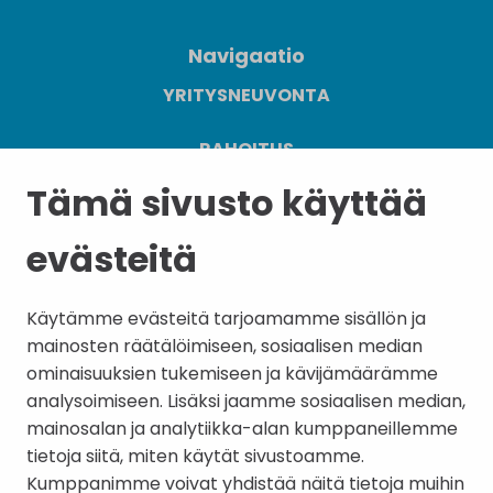
Navigaatio
YRITYSNEUVONTA
RAHOITUS
Tämä sivusto käyttää
SIJOITU JANAKKALAAN
evästeitä
TYÖVOIMA
YHTEYSTIEDOT
Käytämme evästeitä tarjoamamme sisällön ja
mainosten räätälöimiseen, sosiaalisen median
ominaisuuksien tukemiseen ja kävijämäärämme
analysoimiseen. Lisäksi jaamme sosiaalisen median,
mainosalan ja analytiikka-alan kumppaneillemme
tietoja siitä, miten käytät sivustoamme.
Tilaa uutiskirje
Kumppanimme voivat yhdistää näitä tietoja muihin